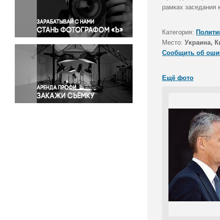
Правосудие
рамках заседания 
Происшествия и конфликты
Религия
Категория:
Полити
Место:
Украина, К
Светская жизнь
Сообщить об оши
Спорт
Экология
Ещё фото
Экономика и бизнес