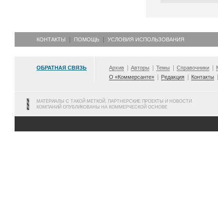
КОНТАКТЫ
ПОМОЩЬ
УСЛОВИЯ ИСПОЛЬЗОВАНИЯ
ОБРАТНАЯ СВЯЗЬ
Архив
Авторы
Темы
Справочники
О «Коммерсанте»
Редакция
Контакты
МАТЕРИАЛЫ С ТАКОЙ МЕТКОЙ, ПАРТНЕРСКИЕ ПРОЕКТЫ И НОВОСТИ
КОМПАНИЙ ОПУБЛИКОВАНЫ НА КОММЕРЧЕСКОЙ ОСНОВЕ