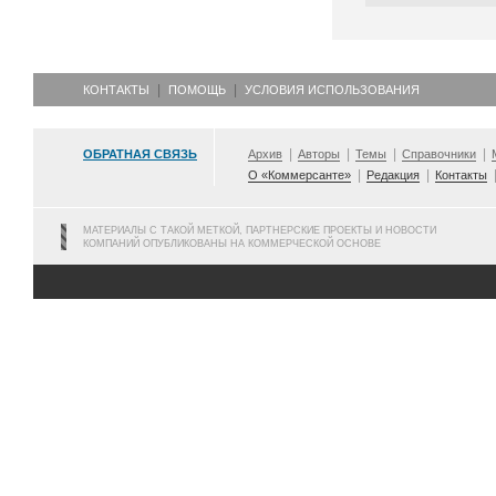
КОНТАКТЫ
ПОМОЩЬ
УСЛОВИЯ ИСПОЛЬЗОВАНИЯ
ОБРАТНАЯ СВЯЗЬ
Архив
Авторы
Темы
Справочники
О «Коммерсанте»
Редакция
Контакты
МАТЕРИАЛЫ С ТАКОЙ МЕТКОЙ, ПАРТНЕРСКИЕ ПРОЕКТЫ И НОВОСТИ
КОМПАНИЙ ОПУБЛИКОВАНЫ НА КОММЕРЧЕСКОЙ ОСНОВЕ