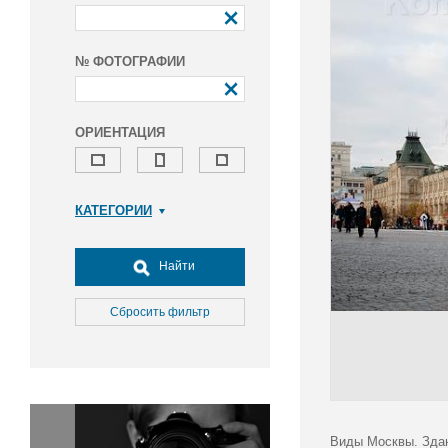
№ ФОТОГРАФИИ
ОРИЕНТАЦИЯ
КАТЕГОРИИ
Армия и ВПК
Досуг, туризм и отдых
Найти
Культура
Медицина
Сбросить фильтр
Наука
Образование
Общество
Окружающая среда
Политика
Виды Москвы. Здан