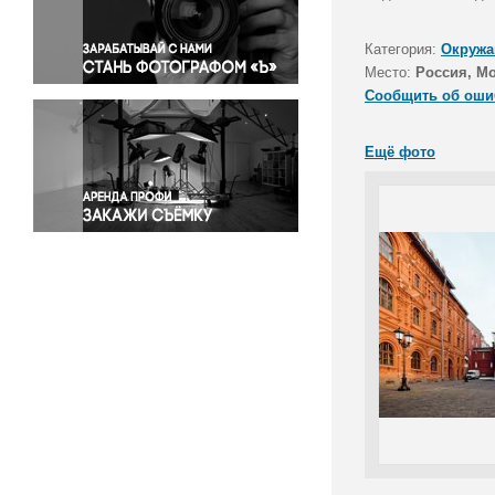
Правосудие
Происшествия и конфликты
Категория:
Окружа
Религия
Место:
Россия, М
Сообщить об оши
Светская жизнь
Спорт
Ещё фото
Экология
Экономика и бизнес