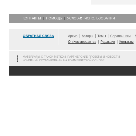
КОНТАКТЫ
ПОМОЩЬ
УСЛОВИЯ ИСПОЛЬЗОВАНИЯ
ОБРАТНАЯ СВЯЗЬ
Архив
Авторы
Темы
Справочники
О «Коммерсанте»
Редакция
Контакты
МАТЕРИАЛЫ С ТАКОЙ МЕТКОЙ, ПАРТНЕРСКИЕ ПРОЕКТЫ И НОВОСТИ
КОМПАНИЙ ОПУБЛИКОВАНЫ НА КОММЕРЧЕСКОЙ ОСНОВЕ