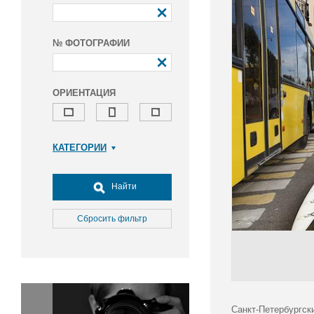
№ ФОТОГРАФИИ
ОРИЕНТАЦИЯ
КАТЕГОРИИ
Армия и ВПК
Досуг, туризм и отдых
Найти
Культура
Медицина
Сбросить фильтр
Наука
Образование
Общество
Окружающая среда
Политика
Санкт-Петербургск