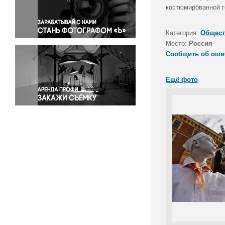
Правосудие
костюмированной г
Происшествия и конфликты
Религия
Категория:
Общест
Место:
Россия
Светская жизнь
Сообщить об оши
Спорт
Экология
Ещё фото
Экономика и бизнес