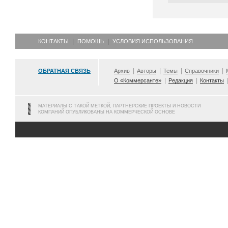
КОНТАКТЫ
ПОМОЩЬ
УСЛОВИЯ ИСПОЛЬЗОВАНИЯ
ОБРАТНАЯ СВЯЗЬ
Архив
Авторы
Темы
Справочники
О «Коммерсанте»
Редакция
Контакты
МАТЕРИАЛЫ С ТАКОЙ МЕТКОЙ, ПАРТНЕРСКИЕ ПРОЕКТЫ И НОВОСТИ
КОМПАНИЙ ОПУБЛИКОВАНЫ НА КОММЕРЧЕСКОЙ ОСНОВЕ