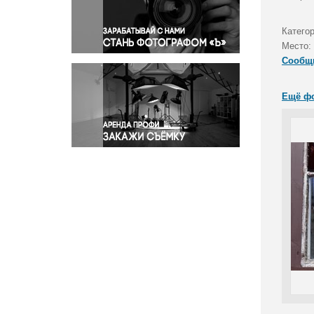
Правосудие
Происшествия и конфликты
Категор
Религия
Место:
Сообщ
Светская жизнь
Спорт
Ещё ф
Экология
Экономика и бизнес