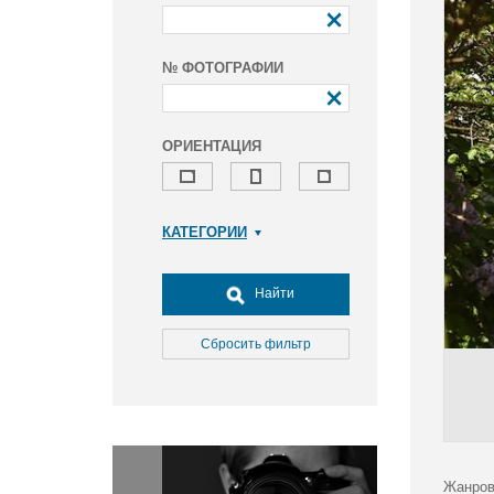
№ ФОТОГРАФИИ
ОРИЕНТАЦИЯ
КАТЕГОРИИ
Армия и ВПК
Досуг, туризм и отдых
Найти
Культура
Медицина
Сбросить фильтр
Наука
Образование
Общество
Окружающая среда
Политика
Жанров