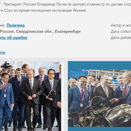
. Президент России Владимир Путин (в центре) и министр по делам сотр
ге Сэко во время посещения экспозиции Японии.
рия:
Политика
Автор и аг
Россия, Свердловская обл., Екатеринбург
Дата собы
ить об ошибке
Дата доба
ото