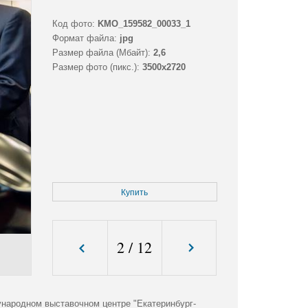
Код фото:
KMO_159582_00033_1
Формат файла:
jpg
Размер файла (Мбайт):
2,6
Размер фото (пикс.):
3500x2720
Купить
2
/
12
народном выставочном центре "Екатеринбург-