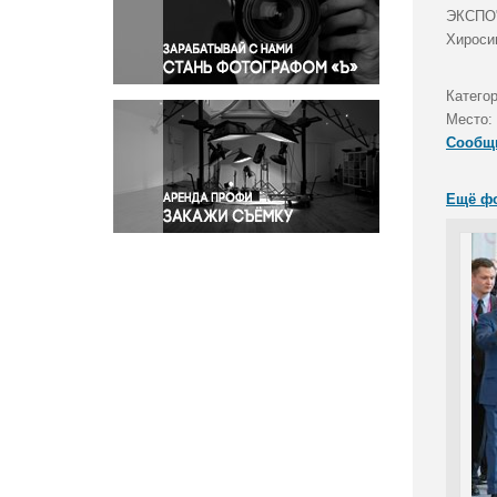
Правосудие
ЭКСПО"
Хироси
Происшествия и конфликты
Религия
Катего
Светская жизнь
Место:
Спорт
Сообщ
Экология
Экономика и бизнес
Ещё ф