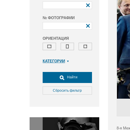
№ ФОТОГРАФИИ
ОРИЕНТАЦИЯ
КАТЕГОРИИ
Армия и ВПК
Досуг, туризм и отдых
Найти
Культура
Медицина
Сбросить фильтр
Наука
Образование
Общество
Окружающая среда
Политика
8-я Ме