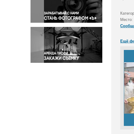
Правосудие
Происшествия и конфликты
Категор
Религия
Место:
Сообщ
Светская жизнь
Спорт
Ещё ф
Экология
Экономика и бизнес