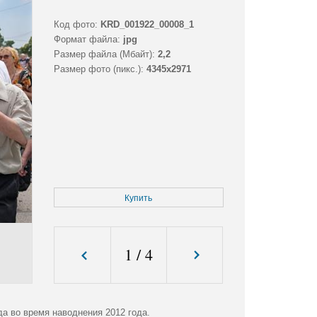
Код фото:
KRD_001922_00008_1
Формат файла:
jpg
Размер файла (Мбайт):
2,2
Размер фото (пикс.):
4345x2971
Купить
1
/
4
а во время наводнения 2012 года.