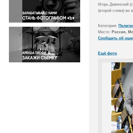
Правосудие
Игорь Дивинский (
(второй слева) во 
Происшествия и конфликты
Религия
Категория:
Полити
Светская жизнь
Место:
Россия, М
Спорт
Сообщить об оши
Экология
Экономика и бизнес
Ещё фото