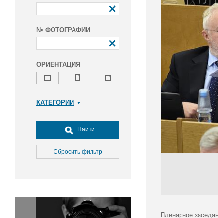
№ ФОТОГРАФИИ
ОРИЕНТАЦИЯ
КАТЕГОРИИ
Армия и ВПК
Досуг, туризм и отдых
Найти
Культура
Медицина
Сбросить фильтр
Наука
Образование
Общество
Окружающая среда
Политика
Пленарное заседан