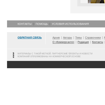
КОНТАКТЫ
ПОМОЩЬ
УСЛОВИЯ ИСПОЛЬЗОВАНИЯ
ОБРАТНАЯ СВЯЗЬ
Архив
Авторы
Темы
Справочники
О «Коммерсанте»
Редакция
Контакты
МАТЕРИАЛЫ С ТАКОЙ МЕТКОЙ, ПАРТНЕРСКИЕ ПРОЕКТЫ И НОВОСТИ
КОМПАНИЙ ОПУБЛИКОВАНЫ НА КОММЕРЧЕСКОЙ ОСНОВЕ