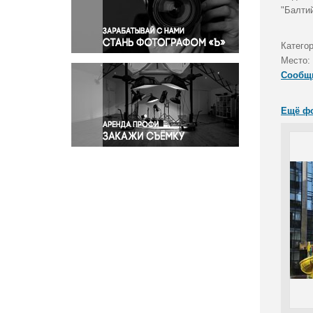
Правосудие
"Балти
Происшествия и конфликты
Религия
Катего
Место:
Светская жизнь
Сообщ
Спорт
Экология
Ещё ф
Экономика и бизнес