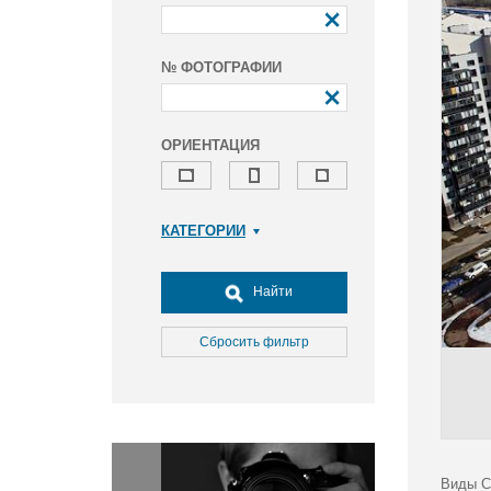
№ ФОТОГРАФИИ
ОРИЕНТАЦИЯ
КАТЕГОРИИ
Армия и ВПК
Досуг, туризм и отдых
Найти
Культура
Медицина
Сбросить фильтр
Наука
Образование
Общество
Окружающая среда
Политика
Виды С