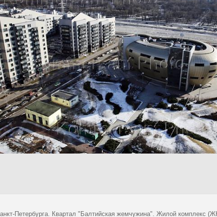
анкт-Петербурга. Квартал "Балтийская жемчужина". Жилой комплекс (Ж