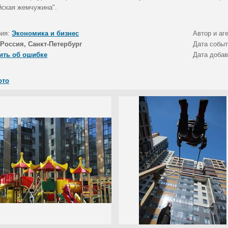
йская жемчужина".
рия:
Экономика и бизнес
Автор и аг
Россия, Санкт-Петербург
Дата собы
ить об ошибке
Дата доба
ото