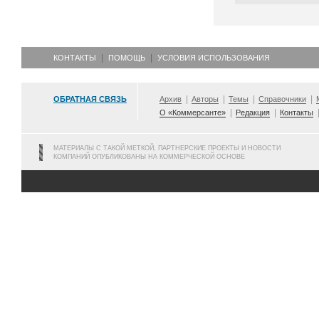
КОНТАКТЫ
ПОМОЩЬ
УСЛОВИЯ ИСПОЛЬЗОВАНИЯ
ОБРАТНАЯ СВЯЗЬ
Архив
Авторы
Темы
Справочники
О «Коммерсанте»
Редакция
Контакты
МАТЕРИАЛЫ С ТАКОЙ МЕТКОЙ, ПАРТНЕРСКИЕ ПРОЕКТЫ И НОВОСТИ
КОМПАНИЙ ОПУБЛИКОВАНЫ НА КОММЕРЧЕСКОЙ ОСНОВЕ