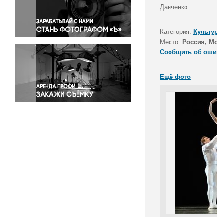
Правосудие
Данченко.
Происшествия и конфликты
Религия
Категория:
Культу
Место:
Россия, М
Светская жизнь
Сообщить об оши
Спорт
Экология
Ещё фото
Экономика и бизнес