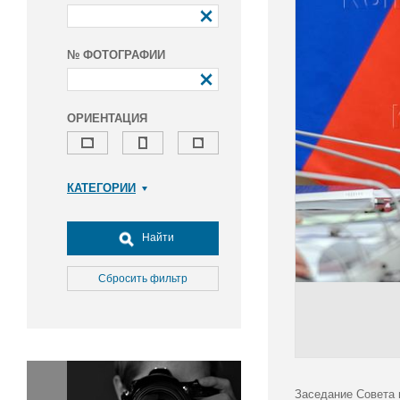
№ ФОТОГРАФИИ
ОРИЕНТАЦИЯ
КАТЕГОРИИ
Армия и ВПК
Досуг, туризм и отдых
Найти
Культура
Медицина
Сбросить фильтр
Наука
Образование
Общество
Окружающая среда
Политика
Заседание Совета 