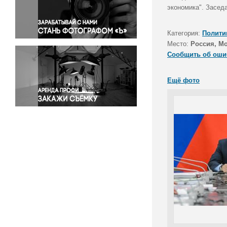
Правосудие
экономика". Засед
Происшествия и конфликты
Религия
Категория:
Полити
Место:
Россия, М
Светская жизнь
Сообщить об оши
Спорт
Экология
Ещё фото
Экономика и бизнес