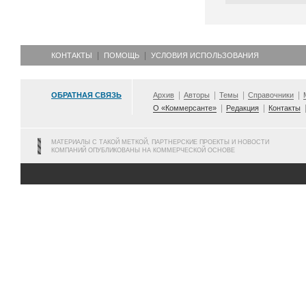
КОНТАКТЫ
ПОМОЩЬ
УСЛОВИЯ ИСПОЛЬЗОВАНИЯ
ОБРАТНАЯ СВЯЗЬ
Архив
Авторы
Темы
Справочники
О «Коммерсанте»
Редакция
Контакты
МАТЕРИАЛЫ С ТАКОЙ МЕТКОЙ, ПАРТНЕРСКИЕ ПРОЕКТЫ И НОВОСТИ
КОМПАНИЙ ОПУБЛИКОВАНЫ НА КОММЕРЧЕСКОЙ ОСНОВЕ