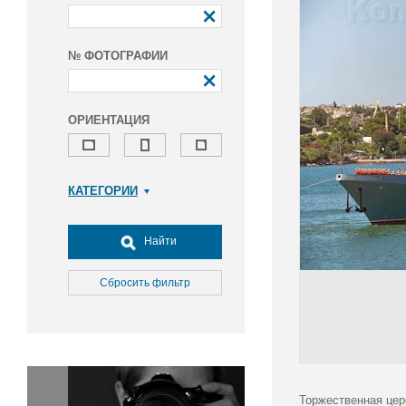
№ ФОТОГРАФИИ
ОРИЕНТАЦИЯ
КАТЕГОРИИ
Армия и ВПК
Досуг, туризм и отдых
Найти
Культура
Медицина
Сбросить фильтр
Наука
Образование
Общество
Окружающая среда
Политика
Торжественная цер