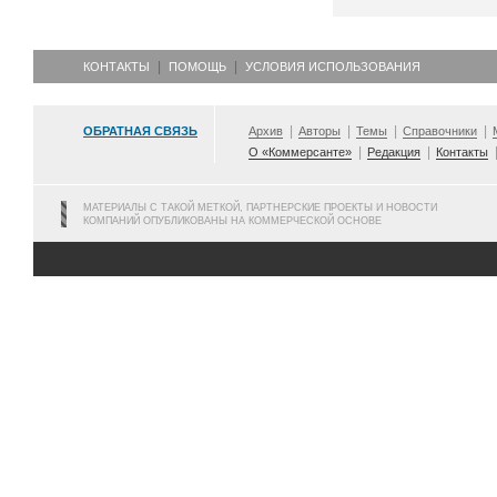
КОНТАКТЫ
ПОМОЩЬ
УСЛОВИЯ ИСПОЛЬЗОВАНИЯ
ОБРАТНАЯ СВЯЗЬ
Архив
Авторы
Темы
Справочники
О «Коммерсанте»
Редакция
Контакты
МАТЕРИАЛЫ С ТАКОЙ МЕТКОЙ, ПАРТНЕРСКИЕ ПРОЕКТЫ И НОВОСТИ
КОМПАНИЙ ОПУБЛИКОВАНЫ НА КОММЕРЧЕСКОЙ ОСНОВЕ