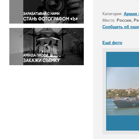
Правосудие
Происшествия и конфликты
Категория:
Армия 
Религия
Место:
Россия, Р
Сообщить об оши
Светская жизнь
Спорт
Ещё фото
Экология
Экономика и бизнес