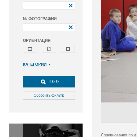
№ ФОТОГРАФИИ
ОРИЕНТАЦИЯ
КАТЕГОРИИ
Армия и ВПК
Досуг, туризм и отдых
Найти
Культура
Медицина
Сбросить фильтр
Наука
Образование
Общество
Окружающая среда
Политика
Соревнования по д