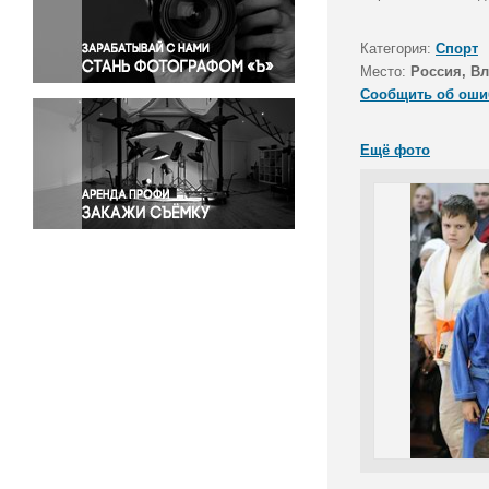
Правосудие
Происшествия и конфликты
Категория:
Спорт
Религия
Место:
Россия, В
Сообщить об оши
Светская жизнь
Спорт
Ещё фото
Экология
Экономика и бизнес