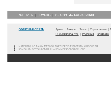
КОНТАКТЫ
ПОМОЩЬ
УСЛОВИЯ ИСПОЛЬЗОВАНИЯ
ОБРАТНАЯ СВЯЗЬ
Архив
Авторы
Темы
Справочники
О «Коммерсанте»
Редакция
Контакты
МАТЕРИАЛЫ С ТАКОЙ МЕТКОЙ, ПАРТНЕРСКИЕ ПРОЕКТЫ И НОВОСТИ
КОМПАНИЙ ОПУБЛИКОВАНЫ НА КОММЕРЧЕСКОЙ ОСНОВЕ