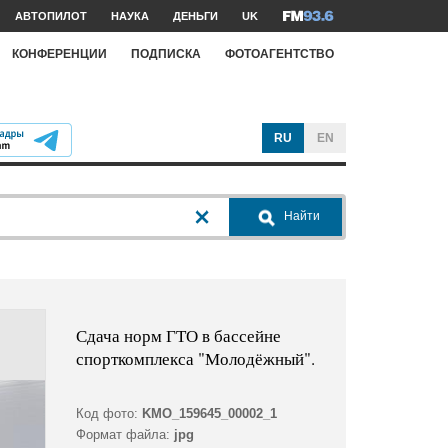
АВТОПИЛОТ
НАУКА
ДЕНЬГИ
UK
КОНФЕРЕНЦИИ
ПОДПИСКА
ФОТОАГЕНТСТВО
RU
EN
Найти
Сдача норм ГТО в бассейне
спорткомплекса "Молодёжный".
Код фото:
KMO_159645_00002_1
Формат файла:
jpg