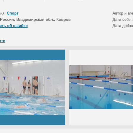
рия:
Спорт
Автор и аг
Россия, Владимирская обл., Ковров
Дата собы
ить об ошибке
Дата доба
ото