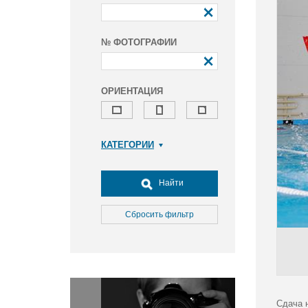
№ ФОТОГРАФИИ
ОРИЕНТАЦИЯ
КАТЕГОРИИ
Армия и ВПК
Досуг, туризм и отдых
Найти
Культура
Медицина
Сбросить фильтр
Наука
Образование
Общество
Окружающая среда
Политика
Сдача 