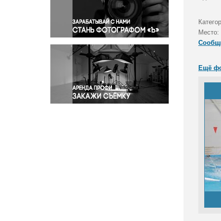
Правосудие
Происшествия и конфликты
Катего
Религия
Место:
Сообщ
Светская жизнь
Спорт
Ещё ф
Экология
Экономика и бизнес