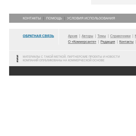
КОНТАКТЫ
ПОМОЩЬ
УСЛОВИЯ ИСПОЛЬЗОВАНИЯ
ОБРАТНАЯ СВЯЗЬ
Архив
Авторы
Темы
Справочники
О «Коммерсанте»
Редакция
Контакты
МАТЕРИАЛЫ С ТАКОЙ МЕТКОЙ, ПАРТНЕРСКИЕ ПРОЕКТЫ И НОВОСТИ
КОМПАНИЙ ОПУБЛИКОВАНЫ НА КОММЕРЧЕСКОЙ ОСНОВЕ