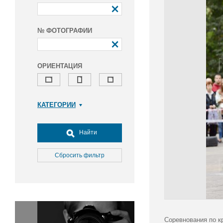
№ ФОТОГРАФИИ
ОРИЕНТАЦИЯ
КАТЕГОРИИ
Армия и ВПК
Досуг, туризм и отдых
Найти
Культура
Медицина
Сбросить фильтр
Наука
Образование
Общество
Окружающая среда
Политика
Соревнования по к