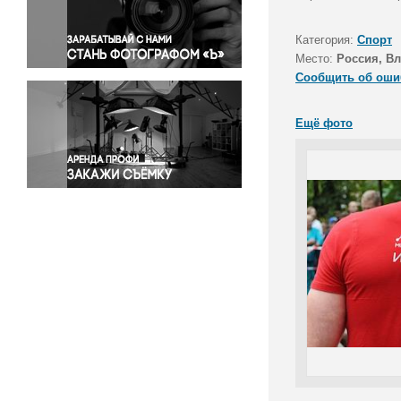
Правосудие
Происшествия и конфликты
Категория:
Спорт
Религия
Место:
Россия, В
Сообщить об оши
Светская жизнь
Спорт
Ещё фото
Экология
Экономика и бизнес