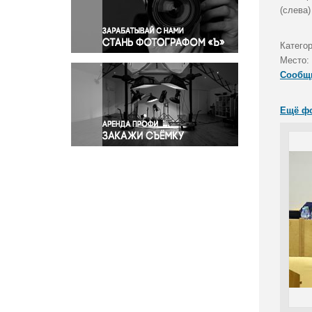
Правосудие
(слева
Происшествия и конфликты
Религия
Катего
Место:
Светская жизнь
Сообщ
Спорт
Экология
Ещё ф
Экономика и бизнес