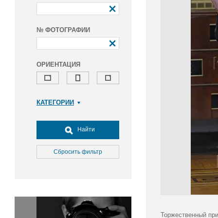
№ ФОТОГРАФИИ
ОРИЕНТАЦИЯ
КАТЕГОРИИ
Армия и ВПК
Досуг, туризм и отдых
Найти
Культура
Медицина
Сбросить фильтр
Наука
Образование
Общество
Окружающая среда
Политика
Торжественный при