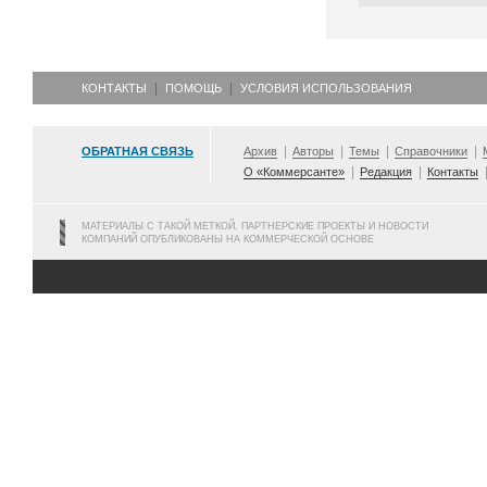
КОНТАКТЫ
ПОМОЩЬ
УСЛОВИЯ ИСПОЛЬЗОВАНИЯ
ОБРАТНАЯ СВЯЗЬ
Архив
Авторы
Темы
Справочники
О «Коммерсанте»
Редакция
Контакты
МАТЕРИАЛЫ С ТАКОЙ МЕТКОЙ, ПАРТНЕРСКИЕ ПРОЕКТЫ И НОВОСТИ
КОМПАНИЙ ОПУБЛИКОВАНЫ НА КОММЕРЧЕСКОЙ ОСНОВЕ