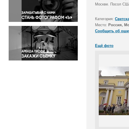
Правосудие
Москве. Посол СШ
Происшествия и конфликты
Религия
Категория:
Светск
Место:
Россия, М
Светская жизнь
Сообщить об оши
Спорт
Экология
Ещё фото
Экономика и бизнес