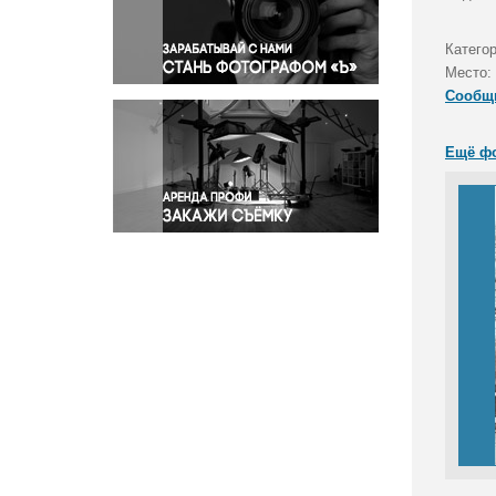
Правосудие
Происшествия и конфликты
Катего
Религия
Место:
Сообщ
Светская жизнь
Спорт
Ещё ф
Экология
Экономика и бизнес