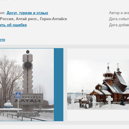
рия:
Досуг, туризм и отдых
Автор и аг
Россия, Алтай респ., Горно-Алтайск
Дата собы
ить об ошибке
Дата доба
ото