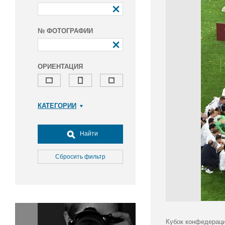
№ ФОТОГРАФИИ
ОРИЕНТАЦИЯ
КАТЕГОРИИ
Армия и ВПК
Досуг, туризм и отдых
Найти
Культура
Медицина
Сбросить фильтр
Наука
Образование
Общество
Окружающая среда
Политика
Кубок конфедераци