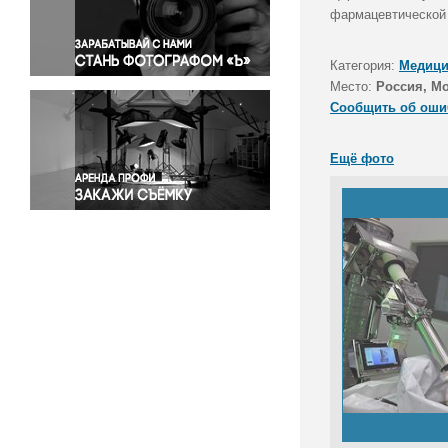
Правосудие
фармацевтической 
Происшествия и конфликты
Религия
Категория:
Медици
Место:
Россия, М
Светская жизнь
Сообщить об оши
Спорт
Экология
Ещё фото
Экономика и бизнес