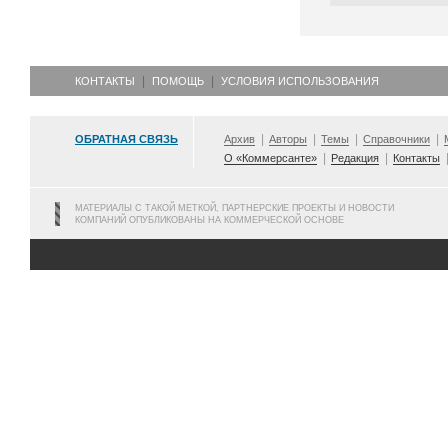
КОНТАКТЫ
ПОМОЩЬ
УСЛОВИЯ ИСПОЛЬЗОВАНИЯ
ОБРАТНАЯ СВЯЗЬ
Архив
Авторы
Темы
Справочники
О «Коммерсанте»
Редакция
Контакты
МАТЕРИАЛЫ С ТАКОЙ МЕТКОЙ, ПАРТНЕРСКИЕ ПРОЕКТЫ И НОВОСТИ
КОМПАНИЙ ОПУБЛИКОВАНЫ НА КОММЕРЧЕСКОЙ ОСНОВЕ