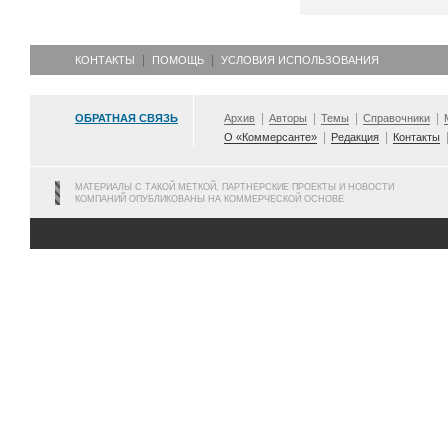
КОНТАКТЫ
ПОМОЩЬ
УСЛОВИЯ ИСПОЛЬЗОВАНИЯ
ОБРАТНАЯ СВЯЗЬ
Архив
Авторы
Темы
Справочники
О «Коммерсанте»
Редакция
Контакты
МАТЕРИАЛЫ С ТАКОЙ МЕТКОЙ, ПАРТНЕРСКИЕ ПРОЕКТЫ И НОВОСТИ
КОМПАНИЙ ОПУБЛИКОВАНЫ НА КОММЕРЧЕСКОЙ ОСНОВЕ