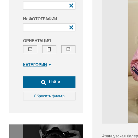
№ ФОТОГРАФИИ
ОРИЕНТАЦИЯ
КАТЕГОРИИ
Армия и ВПК
Досуг, туризм и отдых
Найти
Культура
Медицина
Сбросить фильтр
Наука
Образование
Общество
Окружающая среда
Политика
Французская балер