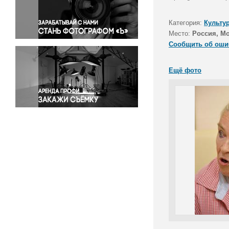
Правосудие
Происшествия и конфликты
Категория:
Культу
Религия
Место:
Россия, М
Сообщить об оши
Светская жизнь
Спорт
Ещё фото
Экология
Экономика и бизнес