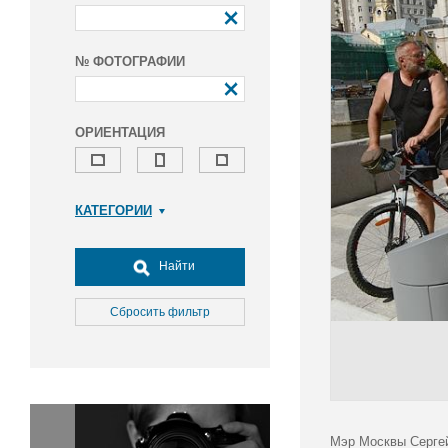
№ ФОТОГРАФИИ
ОРИЕНТАЦИЯ
КАТЕГОРИИ
Армия и ВПК
Досуг, туризм и отдых
Найти
Культура
Медицина
Сбросить фильтр
Наука
Образование
Общество
Окружающая среда
Политика
Мэр Москвы Сергей