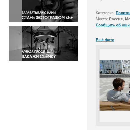
Правосудие
Происшествия и конфликты
Категория:
Полити
Религия
Место:
Россия, М
Сообщить об оши
Светская жизнь
Спорт
Ещё фото
Экология
Экономика и бизнес