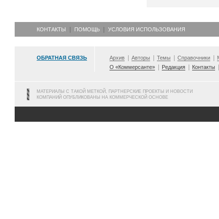
КОНТАКТЫ
ПОМОЩЬ
УСЛОВИЯ ИСПОЛЬЗОВАНИЯ
ОБРАТНАЯ СВЯЗЬ
Архив
Авторы
Темы
Справочники
О «Коммерсанте»
Редакция
Контакты
МАТЕРИАЛЫ С ТАКОЙ МЕТКОЙ, ПАРТНЕРСКИЕ ПРОЕКТЫ И НОВОСТИ
КОМПАНИЙ ОПУБЛИКОВАНЫ НА КОММЕРЧЕСКОЙ ОСНОВЕ