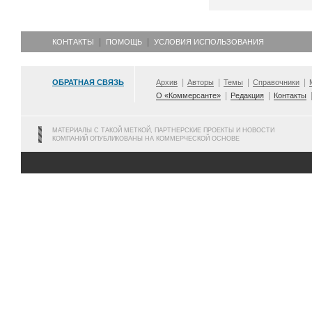
КОНТАКТЫ
ПОМОЩЬ
УСЛОВИЯ ИСПОЛЬЗОВАНИЯ
ОБРАТНАЯ СВЯЗЬ
Архив
Авторы
Темы
Справочники
О «Коммерсанте»
Редакция
Контакты
МАТЕРИАЛЫ С ТАКОЙ МЕТКОЙ, ПАРТНЕРСКИЕ ПРОЕКТЫ И НОВОСТИ
КОМПАНИЙ ОПУБЛИКОВАНЫ НА КОММЕРЧЕСКОЙ ОСНОВЕ