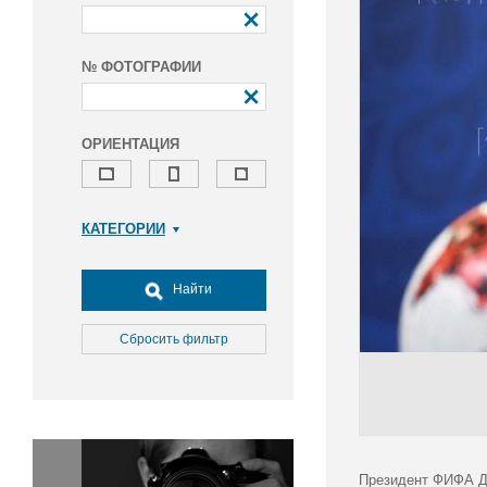
№ ФОТОГРАФИИ
ОРИЕНТАЦИЯ
КАТЕГОРИИ
Армия и ВПК
Досуг, туризм и отдых
Найти
Культура
Медицина
Сбросить фильтр
Наука
Образование
Общество
Окружающая среда
Политика
Президент ФИФА Дж