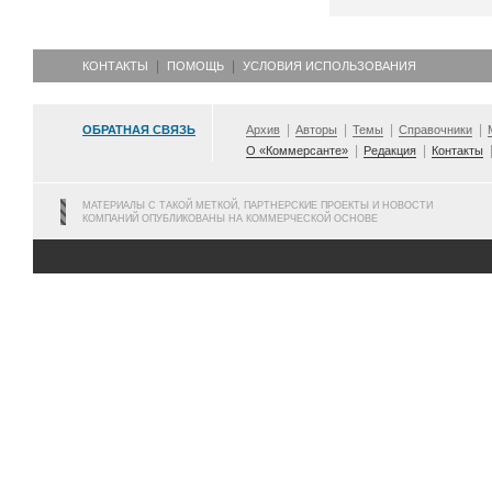
КОНТАКТЫ
ПОМОЩЬ
УСЛОВИЯ ИСПОЛЬЗОВАНИЯ
ОБРАТНАЯ СВЯЗЬ
Архив
Авторы
Темы
Справочники
О «Коммерсанте»
Редакция
Контакты
МАТЕРИАЛЫ С ТАКОЙ МЕТКОЙ, ПАРТНЕРСКИЕ ПРОЕКТЫ И НОВОСТИ
КОМПАНИЙ ОПУБЛИКОВАНЫ НА КОММЕРЧЕСКОЙ ОСНОВЕ