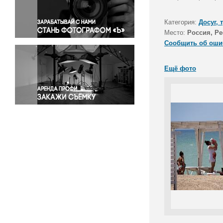
Правосудие
Происшествия и конфликты
Категория:
Досуг, 
Религия
Место:
Россия, Р
Сообщить об оши
Светская жизнь
Спорт
Ещё фото
Экология
Экономика и бизнес