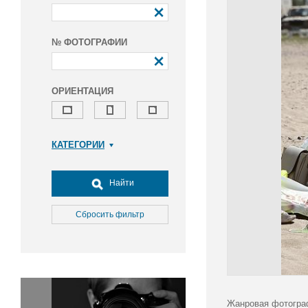
№ ФОТОГРАФИИ
ОРИЕНТАЦИЯ
КАТЕГОРИИ
Армия и ВПК
Досуг, туризм и отдых
Найти
Культура
Медицина
Сбросить фильтр
Наука
Образование
Общество
Окружающая среда
Политика
Жанровая фотогра