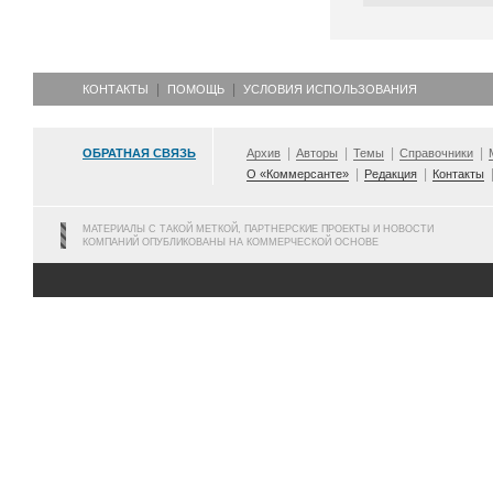
КОНТАКТЫ
ПОМОЩЬ
УСЛОВИЯ ИСПОЛЬЗОВАНИЯ
ОБРАТНАЯ СВЯЗЬ
Архив
Авторы
Темы
Справочники
О «Коммерсанте»
Редакция
Контакты
МАТЕРИАЛЫ С ТАКОЙ МЕТКОЙ, ПАРТНЕРСКИЕ ПРОЕКТЫ И НОВОСТИ
КОМПАНИЙ ОПУБЛИКОВАНЫ НА КОММЕРЧЕСКОЙ ОСНОВЕ