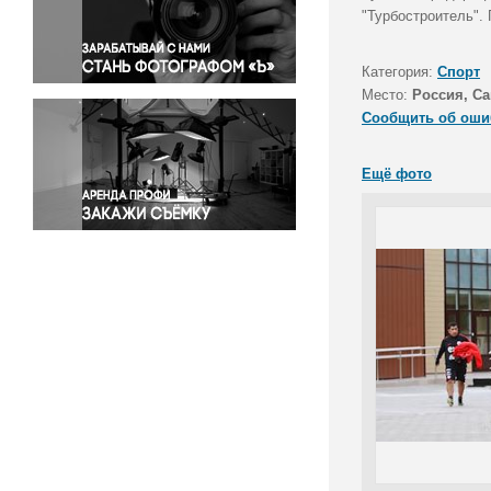
Правосудие
"Турбостроитель".
Происшествия и конфликты
Религия
Категория:
Спорт
Место:
Россия, Са
Светская жизнь
Сообщить об оши
Спорт
Экология
Ещё фото
Экономика и бизнес