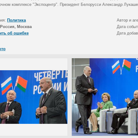
очном комплексе "Экспоцентр". Президент Белорусси Александр Лукаше
рия:
Политика
Автор и аг
Россия, Москва
Дата собы
ить об ошибке
Дата доба
ото