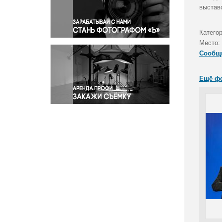
Правосудие
выстав
Происшествия и конфликты
Религия
Катего
Место:
Светская жизнь
Сообщ
Спорт
Экология
Ещё ф
Экономика и бизнес