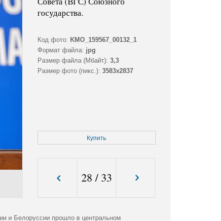
Совета (ВГС) Союзного
государства.
Код фото:
KMO_159567_00132_1
Формат файла:
jpg
Размер файла (Мбайт):
3,3
Размер фото (пикс.):
3583x2837
Купить
28
/
33
сии и Белоруссии прошло в центральном