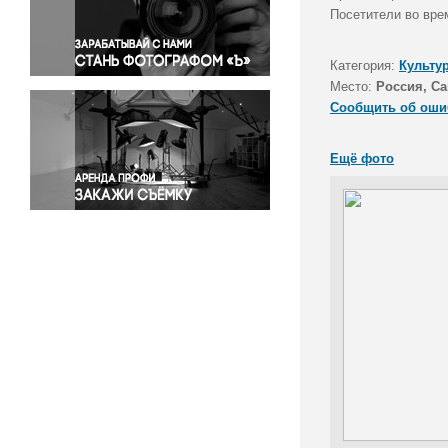
Правосудие
Посетители во вре
Происшествия и конфликты
Религия
Категория:
Культу
Место:
Россия, Са
Светская жизнь
Сообщить об оши
Спорт
Экология
Ещё фото
Экономика и бизнес