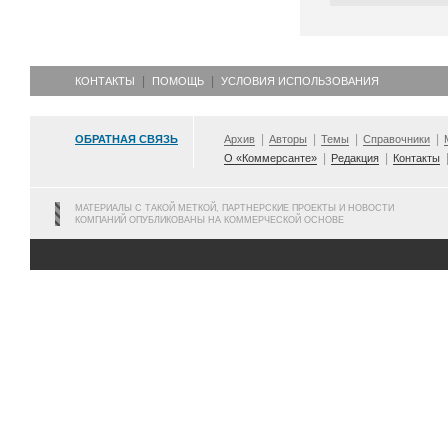
КОНТАКТЫ
ПОМОЩЬ
УСЛОВИЯ ИСПОЛЬЗОВАНИЯ
ОБРАТНАЯ СВЯЗЬ
Архив
Авторы
Темы
Справочники
О «Коммерсанте»
Редакция
Контакты
МАТЕРИАЛЫ С ТАКОЙ МЕТКОЙ, ПАРТНЕРСКИЕ ПРОЕКТЫ И НОВОСТИ
КОМПАНИЙ ОПУБЛИКОВАНЫ НА КОММЕРЧЕСКОЙ ОСНОВЕ