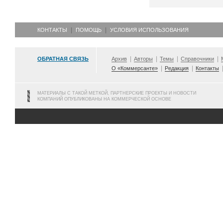
КОНТАКТЫ
ПОМОЩЬ
УСЛОВИЯ ИСПОЛЬЗОВАНИЯ
ОБРАТНАЯ СВЯЗЬ
Архив
Авторы
Темы
Справочники
О «Коммерсанте»
Редакция
Контакты
МАТЕРИАЛЫ С ТАКОЙ МЕТКОЙ, ПАРТНЕРСКИЕ ПРОЕКТЫ И НОВОСТИ
КОМПАНИЙ ОПУБЛИКОВАНЫ НА КОММЕРЧЕСКОЙ ОСНОВЕ