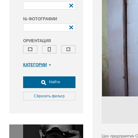
№ ФОТОГРАФИИ
ОРИЕНТАЦИЯ
КАТЕГОРИИ
Армия и ВПК
Досуг, туризм и отдых
Найти
Культура
Медицина
Сбросить фильтр
Наука
Образование
Общество
Окружающая среда
Политика
Цех предприятия О