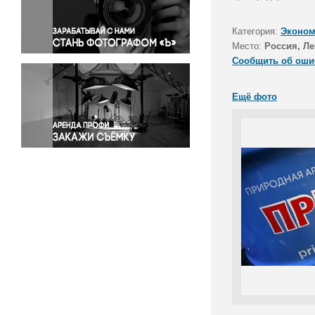
Правосудие
Происшествия и конфликты
Категория:
Эконом
Религия
Место:
Россия, Ле
Сообщить об оши
Светская жизнь
Спорт
Ещё фото
Экология
Экономика и бизнес