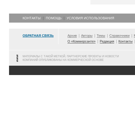
КОНТАКТЫ
ПОМОЩЬ
УСЛОВИЯ ИСПОЛЬЗОВАНИЯ
ОБРАТНАЯ СВЯЗЬ
Архив
Авторы
Темы
Справочники
О «Коммерсанте»
Редакция
Контакты
МАТЕРИАЛЫ С ТАКОЙ МЕТКОЙ, ПАРТНЕРСКИЕ ПРОЕКТЫ И НОВОСТИ
КОМПАНИЙ ОПУБЛИКОВАНЫ НА КОММЕРЧЕСКОЙ ОСНОВЕ