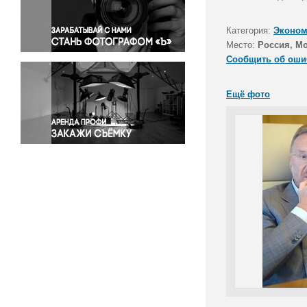
Правосудие
Происшествия и конфликты
Категория:
Эконом
Религия
Место:
Россия, М
Сообщить об оши
Светская жизнь
Спорт
Ещё фото
Экология
Экономика и бизнес