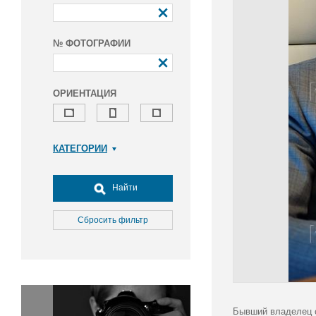
№ ФОТОГРАФИИ
ОРИЕНТАЦИЯ
КАТЕГОРИИ
Армия и ВПК
Досуг, туризм и отдых
Найти
Культура
Медицина
Сбросить фильтр
Наука
Образование
Общество
Окружающая среда
Политика
Бывший владелец с