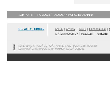
КОНТАКТЫ
ПОМОЩЬ
УСЛОВИЯ ИСПОЛЬЗОВАНИЯ
ОБРАТНАЯ СВЯЗЬ
Архив
Авторы
Темы
Справочники
О «Коммерсанте»
Редакция
Контакты
МАТЕРИАЛЫ С ТАКОЙ МЕТКОЙ, ПАРТНЕРСКИЕ ПРОЕКТЫ И НОВОСТИ
КОМПАНИЙ ОПУБЛИКОВАНЫ НА КОММЕРЧЕСКОЙ ОСНОВЕ