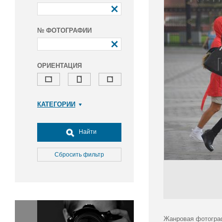
№ ФОТОГРАФИИ
ОРИЕНТАЦИЯ
КАТЕГОРИИ
Армия и ВПК
Досуг, туризм и отдых
Найти
Культура
Медицина
Сбросить фильтр
Наука
Образование
Общество
Окружающая среда
Политика
Жанровая фотогра