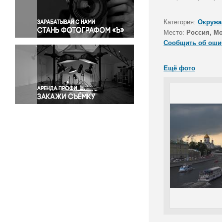
Правосудие
Происшествия и конфликты
Категория:
Окружа
Религия
Место:
Россия, М
Сообщить об оши
Светская жизнь
Спорт
Ещё фото
Экология
Экономика и бизнес