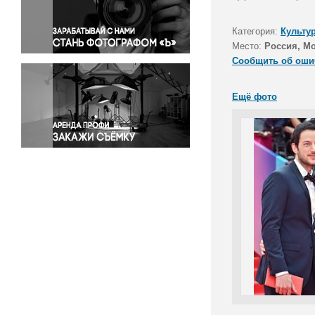
Правосудие
Происшествия и конфликты
Категория:
Культу
Религия
Место:
Россия, М
Сообщить об оши
Светская жизнь
Спорт
Ещё фото
Экология
Экономика и бизнес