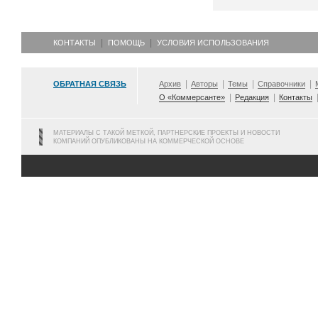
КОНТАКТЫ
ПОМОЩЬ
УСЛОВИЯ ИСПОЛЬЗОВАНИЯ
ОБРАТНАЯ СВЯЗЬ
Архив
Авторы
Темы
Справочники
О «Коммерсанте»
Редакция
Контакты
МАТЕРИАЛЫ С ТАКОЙ МЕТКОЙ, ПАРТНЕРСКИЕ ПРОЕКТЫ И НОВОСТИ
КОМПАНИЙ ОПУБЛИКОВАНЫ НА КОММЕРЧЕСКОЙ ОСНОВЕ