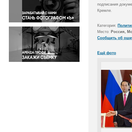
Правосудие
подписания докуме
Кремле.
Происшествия и конфликты
Религия
Категория:
Полити
Светская жизнь
Место:
Россия, М
Спорт
Сообщить об оши
Экология
Экономика и бизнес
Ещё фото