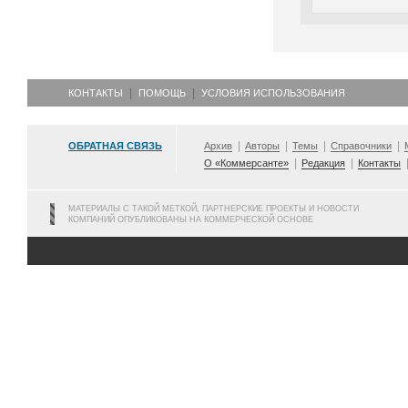
КОНТАКТЫ
ПОМОЩЬ
УСЛОВИЯ ИСПОЛЬЗОВАНИЯ
ОБРАТНАЯ СВЯЗЬ
Архив
Авторы
Темы
Справочники
О «Коммерсанте»
Редакция
Контакты
МАТЕРИАЛЫ С ТАКОЙ МЕТКОЙ, ПАРТНЕРСКИЕ ПРОЕКТЫ И НОВОСТИ
КОМПАНИЙ ОПУБЛИКОВАНЫ НА КОММЕРЧЕСКОЙ ОСНОВЕ