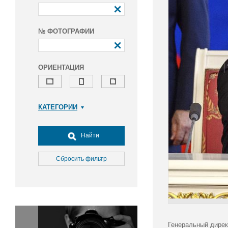
№ ФОТОГРАФИИ
ОРИЕНТАЦИЯ
КАТЕГОРИИ
Армия и ВПК
Досуг, туризм и отдых
Найти
Культура
Медицина
Сбросить фильтр
Наука
Образование
Общество
Окружающая среда
Политика
Генеральный дирек