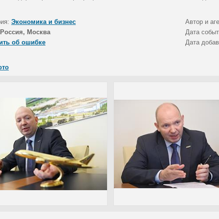
рия:
Экономика и бизнес
Автор и аг
Россия, Москва
Дата собы
ить об ошибке
Дата доба
ото