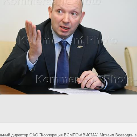
льный директор ОАО "Корпорация ВСМПО-АВИСМА" Михаил Воеводин во