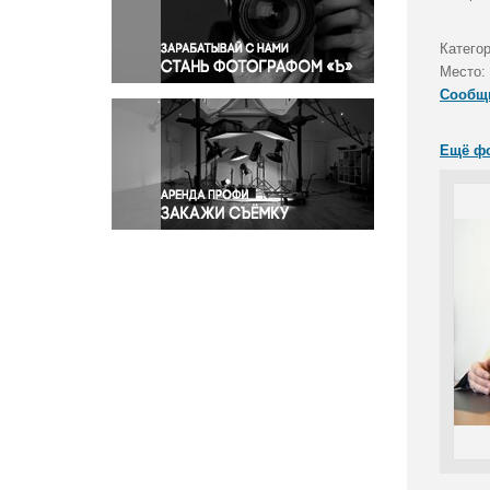
Правосудие
Происшествия и конфликты
Катего
Религия
Место:
Сообщ
Светская жизнь
Спорт
Ещё ф
Экология
Экономика и бизнес