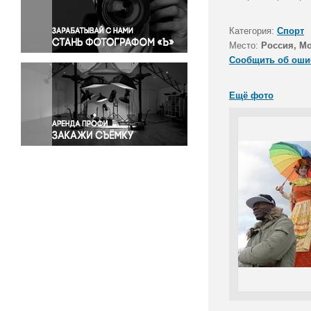
Правосудие
Происшествия и конфликты
Категория:
Спорт
Религия
Место:
Россия, М
Сообщить об оши
Светская жизнь
Спорт
Ещё фото
Экология
Экономика и бизнес