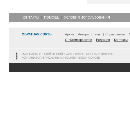
КОНТАКТЫ
ПОМОЩЬ
УСЛОВИЯ ИСПОЛЬЗОВАНИЯ
ОБРАТНАЯ СВЯЗЬ
Архив
Авторы
Темы
Справочники
О «Коммерсанте»
Редакция
Контакты
МАТЕРИАЛЫ С ТАКОЙ МЕТКОЙ, ПАРТНЕРСКИЕ ПРОЕКТЫ И НОВОСТИ
КОМПАНИЙ ОПУБЛИКОВАНЫ НА КОММЕРЧЕСКОЙ ОСНОВЕ