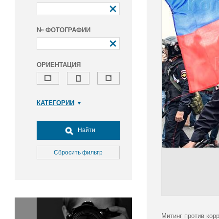
№ ФОТОГРАФИИ
ОРИЕНТАЦИЯ
КАТЕГОРИИ
Армия и ВПК
Досуг, туризм и отдых
Найти
Культура
Медицина
Сбросить фильтр
Наука
Образование
Общество
Окружающая среда
Политика
Митинг против кор