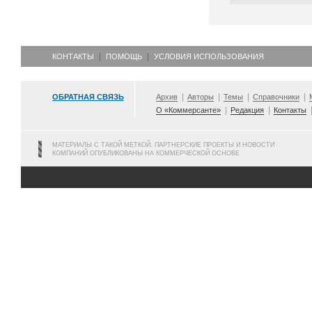
КОНТАКТЫ
ПОМОЩЬ
УСЛОВИЯ ИСПОЛЬЗОВАНИЯ
ОБРАТНАЯ СВЯЗЬ
Архив
Авторы
Темы
Справочники
О «Коммерсанте»
Редакция
Контакты
МАТЕРИАЛЫ С ТАКОЙ МЕТКОЙ, ПАРТНЕРСКИЕ ПРОЕКТЫ И НОВОСТИ
КОМПАНИЙ ОПУБЛИКОВАНЫ НА КОММЕРЧЕСКОЙ ОСНОВЕ