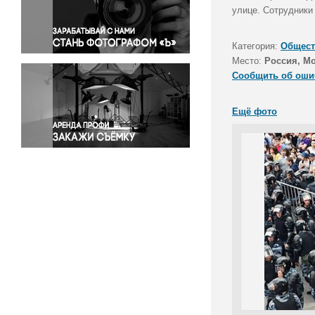
Правосудие
улице. Сотрудники
Происшествия и конфликты
Религия
Категория:
Общест
Место:
Россия, М
Светская жизнь
Сообщить об оши
Спорт
Экология
Ещё фото
Экономика и бизнес