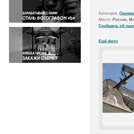
Правосудие
Происшествия и конфликты
Категория:
Окружа
Религия
Место:
Россия, М
Сообщить об оши
Светская жизнь
Спорт
Ещё фото
Экология
Экономика и бизнес