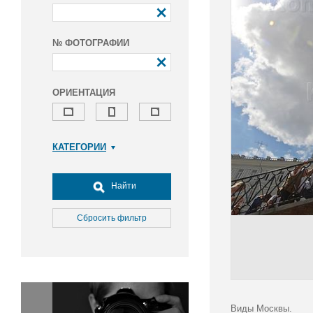
№ ФОТОГРАФИИ
ОРИЕНТАЦИЯ
КАТЕГОРИИ
Армия и ВПК
Досуг, туризм и отдых
Найти
Культура
Медицина
Сбросить фильтр
Наука
Образование
Общество
Окружающая среда
Политика
Виды Москвы.