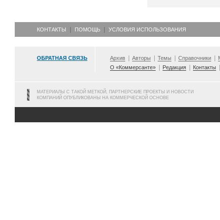
КОНТАКТЫ
ПОМОЩЬ
УСЛОВИЯ ИСПОЛЬЗОВАНИЯ
ОБРАТНАЯ СВЯЗЬ
Архив
Авторы
Темы
Справочники
О «Коммерсанте»
Редакция
Контакты
МАТЕРИАЛЫ С ТАКОЙ МЕТКОЙ, ПАРТНЕРСКИЕ ПРОЕКТЫ И НОВОСТИ
КОМПАНИЙ ОПУБЛИКОВАНЫ НА КОММЕРЧЕСКОЙ ОСНОВЕ