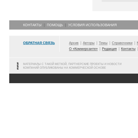
КОНТАКТЫ
ПОМОЩЬ
УСЛОВИЯ ИСПОЛЬЗОВАНИЯ
ОБРАТНАЯ СВЯЗЬ
Архив
Авторы
Темы
Справочники
О «Коммерсанте»
Редакция
Контакты
МАТЕРИАЛЫ С ТАКОЙ МЕТКОЙ, ПАРТНЕРСКИЕ ПРОЕКТЫ И НОВОСТИ
КОМПАНИЙ ОПУБЛИКОВАНЫ НА КОММЕРЧЕСКОЙ ОСНОВЕ