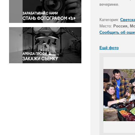
Правосудие
вечеринке.
Происшествия и конфликты
Религия
Категория:
Светск
Место:
Россия, М
Светская жизнь
Сообщить об оши
Спорт
Экология
Ещё фото
Экономика и бизнес