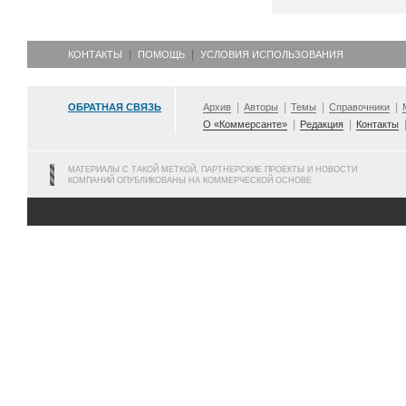
КОНТАКТЫ
ПОМОЩЬ
УСЛОВИЯ ИСПОЛЬЗОВАНИЯ
ОБРАТНАЯ СВЯЗЬ
Архив
Авторы
Темы
Справочники
О «Коммерсанте»
Редакция
Контакты
МАТЕРИАЛЫ С ТАКОЙ МЕТКОЙ, ПАРТНЕРСКИЕ ПРОЕКТЫ И НОВОСТИ
КОМПАНИЙ ОПУБЛИКОВАНЫ НА КОММЕРЧЕСКОЙ ОСНОВЕ