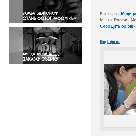
Правосудие
Происшествия и конфликты
Категория:
Медици
Религия
Место:
Россия, М
Сообщить об оши
Светская жизнь
Спорт
Ещё фото
Экология
Экономика и бизнес