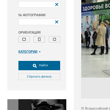
№ ФОТОГРАФИИ
ОРИЕНТАЦИЯ
КАТЕГОРИИ
Армия и ВПК
Досуг, туризм и отдых
Найти
Культура
Медицина
Сбросить фильтр
Наука
Образование
Общество
Окружающая среда
Политика
XI Всероссийский 