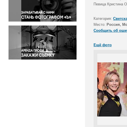
Правосудие
Певица Кристина О
Происшествия и конфликты
Религия
Категория:
Светск
Место:
Россия, М
Светская жизнь
Сообщить об оши
Спорт
Экология
Ещё фото
Экономика и бизнес