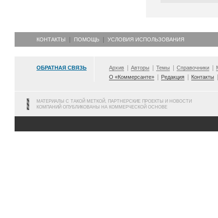
КОНТАКТЫ
ПОМОЩЬ
УСЛОВИЯ ИСПОЛЬЗОВАНИЯ
ОБРАТНАЯ СВЯЗЬ
Архив
Авторы
Темы
Справочники
О «Коммерсанте»
Редакция
Контакты
МАТЕРИАЛЫ С ТАКОЙ МЕТКОЙ, ПАРТНЕРСКИЕ ПРОЕКТЫ И НОВОСТИ
КОМПАНИЙ ОПУБЛИКОВАНЫ НА КОММЕРЧЕСКОЙ ОСНОВЕ