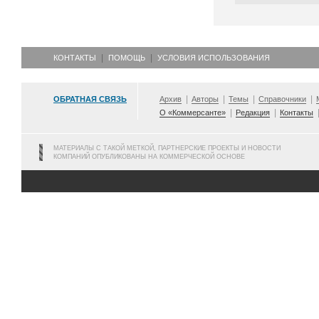
КОНТАКТЫ
ПОМОЩЬ
УСЛОВИЯ ИСПОЛЬЗОВАНИЯ
ОБРАТНАЯ СВЯЗЬ
Архив
Авторы
Темы
Справочники
О «Коммерсанте»
Редакция
Контакты
МАТЕРИАЛЫ С ТАКОЙ МЕТКОЙ, ПАРТНЕРСКИЕ ПРОЕКТЫ И НОВОСТИ
КОМПАНИЙ ОПУБЛИКОВАНЫ НА КОММЕРЧЕСКОЙ ОСНОВЕ