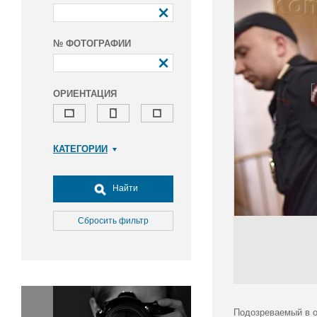
№ ФОТОГРАФИИ
ОРИЕНТАЦИЯ
КАТЕГОРИИ
Армия и ВПК
Досуг, туризм и отдых
Найти
Культура
Медицина
Сбросить фильтр
Наука
Образование
Общество
Окружающая среда
Политика
Подозреваемый в о