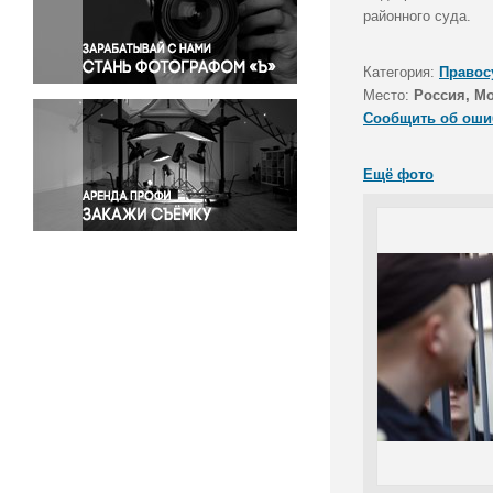
Правосудие
районного суда.
Происшествия и конфликты
Религия
Категория:
Правос
Место:
Россия, М
Светская жизнь
Сообщить об оши
Спорт
Экология
Ещё фото
Экономика и бизнес