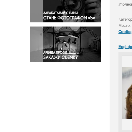
Правосудие
Уполно
Происшествия и конфликты
Религия
Катего
Место:
Светская жизнь
Сообщ
Спорт
Экология
Ещё ф
Экономика и бизнес