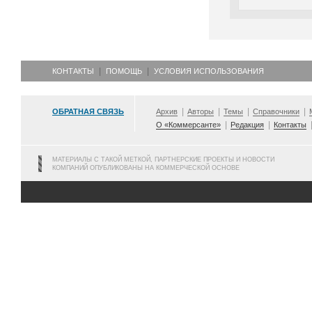
КОНТАКТЫ
ПОМОЩЬ
УСЛОВИЯ ИСПОЛЬЗОВАНИЯ
ОБРАТНАЯ СВЯЗЬ
Архив
Авторы
Темы
Справочники
О «Коммерсанте»
Редакция
Контакты
МАТЕРИАЛЫ С ТАКОЙ МЕТКОЙ, ПАРТНЕРСКИЕ ПРОЕКТЫ И НОВОСТИ
КОМПАНИЙ ОПУБЛИКОВАНЫ НА КОММЕРЧЕСКОЙ ОСНОВЕ