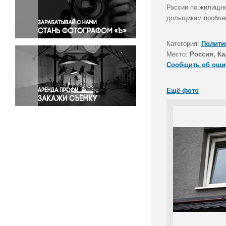
Правосудие
России по жилищно
дольщикам пробле
Происшествия и конфликты
Религия
Категория:
Полити
Светская жизнь
Место:
Россия, Ка
Спорт
Сообщить об оши
Экология
Экономика и бизнес
Ещё фото