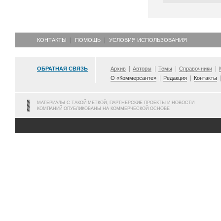
КОНТАКТЫ
ПОМОЩЬ
УСЛОВИЯ ИСПОЛЬЗОВАНИЯ
ОБРАТНАЯ СВЯЗЬ
Архив
Авторы
Темы
Справочники
О «Коммерсанте»
Редакция
Контакты
МАТЕРИАЛЫ С ТАКОЙ МЕТКОЙ, ПАРТНЕРСКИЕ ПРОЕКТЫ И НОВОСТИ
КОМПАНИЙ ОПУБЛИКОВАНЫ НА КОММЕРЧЕСКОЙ ОСНОВЕ