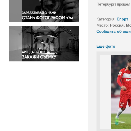
Правосудие
Петербург) прошел
Происшествия и конфликты
Религия
Категория:
Спорт
Место:
Россия, М
Светская жизнь
Сообщить об оши
Спорт
Экология
Ещё фото
Экономика и бизнес