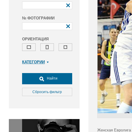
№ ФОТОГРАФИИ
ОРИЕНТАЦИЯ
КАТЕГОРИИ
Армия и ВПК
Досуг, туризм и отдых
Найти
Культура
Медицина
Сбросить фильтр
Наука
Образование
Общество
Окружающая среда
Политика
Женская Евролига 