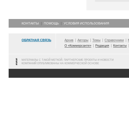
КОНТАКТЫ
ПОМОЩЬ
УСЛОВИЯ ИСПОЛЬЗОВАНИЯ
ОБРАТНАЯ СВЯЗЬ
Архив
Авторы
Темы
Справочники
О «Коммерсанте»
Редакция
Контакты
МАТЕРИАЛЫ С ТАКОЙ МЕТКОЙ, ПАРТНЕРСКИЕ ПРОЕКТЫ И НОВОСТИ
КОМПАНИЙ ОПУБЛИКОВАНЫ НА КОММЕРЧЕСКОЙ ОСНОВЕ