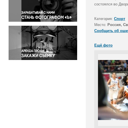
Правосудие
состоялся во Дворц
Происшествия и конфликты
Религия
Категория:
Спорт
Место:
Россия, Св
Светская жизнь
Сообщить об оши
Спорт
Экология
Ещё фото
Экономика и бизнес