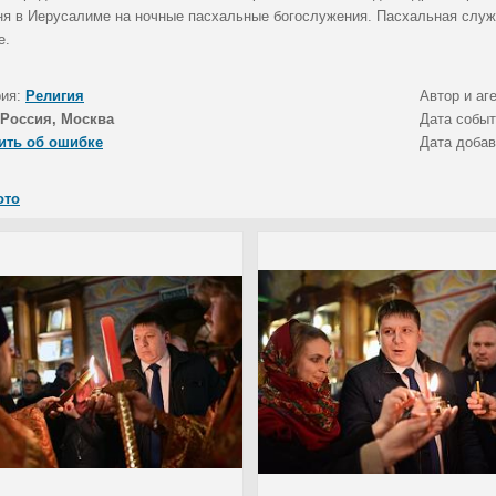
ня в Иерусалиме на ночные пасхальные богослужения. Пасхальная служ
е.
рия:
Религия
Автор и аг
Россия, Москва
Дата собы
ить об ошибке
Дата доба
ото