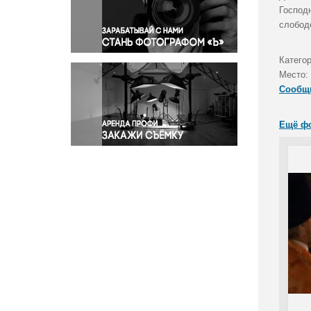
Правосудие
Господ
слобод
Происшествия и конфликты
Религия
Катего
Светская жизнь
Место:
Спорт
Сообщ
Экология
Экономика и бизнес
Ещё ф