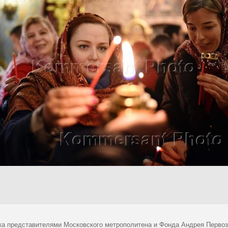
ка представителями Московского метрополитена и Фонда Андрея Первозв