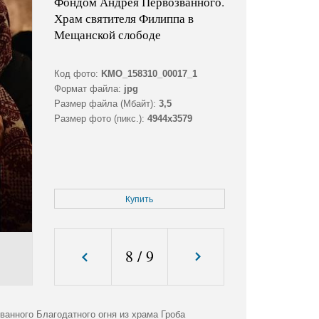
Фондом Андрея Первозванного.
Храм святителя Филиппа в
Мещанской слободе
Код фото:
KMO_158310_00017_1
Формат файла:
jpg
Размер файла (Мбайт):
3,5
Размер фото (пикс.):
4944x3579
Купить
8
/
9
анного Благодатного огня из храма Гроба