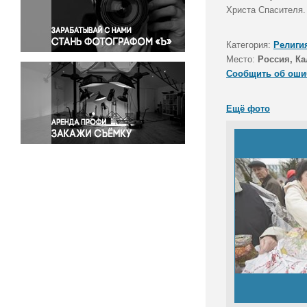
Правосудие
Христа Спасителя.
Происшествия и конфликты
Религия
Категория:
Религи
Место:
Россия, Ка
Светская жизнь
Сообщить об оши
Спорт
Экология
Ещё фото
Экономика и бизнес