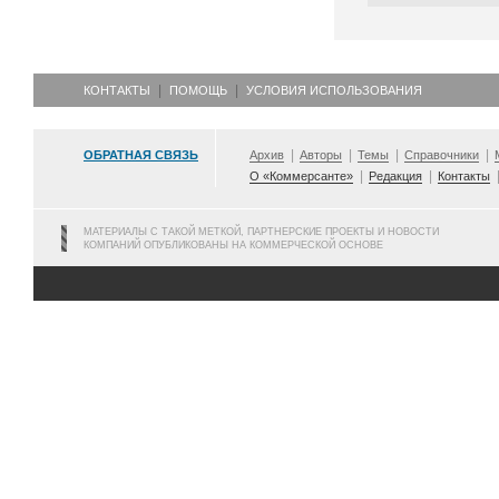
КОНТАКТЫ
ПОМОЩЬ
УСЛОВИЯ ИСПОЛЬЗОВАНИЯ
ОБРАТНАЯ СВЯЗЬ
Архив
Авторы
Темы
Справочники
О «Коммерсанте»
Редакция
Контакты
МАТЕРИАЛЫ С ТАКОЙ МЕТКОЙ, ПАРТНЕРСКИЕ ПРОЕКТЫ И НОВОСТИ
КОМПАНИЙ ОПУБЛИКОВАНЫ НА КОММЕРЧЕСКОЙ ОСНОВЕ