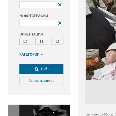
№ ФОТОГРАФИИ
ОРИЕНТАЦИЯ
КАТЕГОРИИ
Армия и ВПК
Досуг, туризм и отдых
Найти
Культура
Медицина
Сбросить фильтр
Наука
Образование
Общество
Окружающая среда
Политика
Великая Суббота. 