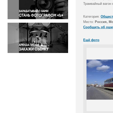
Правосудие
Трамвайный вагон 
Происшествия и конфликты
Религия
Категория:
Общест
Место:
Россия, М
Светская жизнь
Сообщить об оши
Спорт
Экология
Ещё фото
Экономика и бизнес