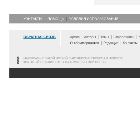
КОНТАКТЫ
ПОМОЩЬ
УСЛОВИЯ ИСПОЛЬЗОВАНИЯ
ОБРАТНАЯ СВЯЗЬ
Архив
Авторы
Темы
Справочники
О «Коммерсанте»
Редакция
Контакты
МАТЕРИАЛЫ С ТАКОЙ МЕТКОЙ, ПАРТНЕРСКИЕ ПРОЕКТЫ И НОВОСТИ
КОМПАНИЙ ОПУБЛИКОВАНЫ НА КОММЕРЧЕСКОЙ ОСНОВЕ