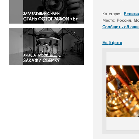
Правосудие
Происшествия и конфликты
Категория:
Религи
Религия
Место:
Россия, М
Сообщить об оши
Светская жизнь
Спорт
Ещё фото
Экология
Экономика и бизнес