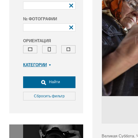
№ ФОТОГРАФИИ
ОРИЕНТАЦИЯ
КАТЕГОРИИ
Армия и ВПК
Досуг, туризм и отдых
Найти
Культура
Медицина
Сбросить фильтр
Наука
Образование
Общество
Окружающая среда
Политика
Великая Суббота. 