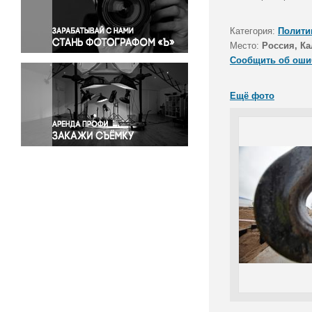
Правосудие
Происшествия и конфликты
Категория:
Полити
Религия
Место:
Россия, Ка
Сообщить об оши
Светская жизнь
Спорт
Ещё фото
Экология
Экономика и бизнес