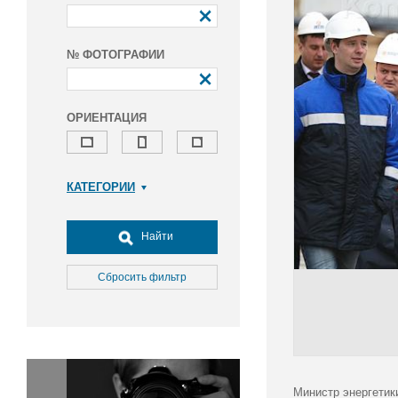
№ ФОТОГРАФИИ
ОРИЕНТАЦИЯ
КАТЕГОРИИ
Армия и ВПК
Досуг, туризм и отдых
Найти
Культура
Медицина
Сбросить фильтр
Наука
Образование
Общество
Окружающая среда
Политика
Министр энергетик