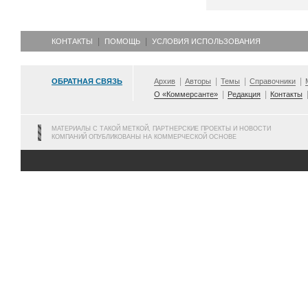
КОНТАКТЫ
ПОМОЩЬ
УСЛОВИЯ ИСПОЛЬЗОВАНИЯ
ОБРАТНАЯ СВЯЗЬ
Архив
Авторы
Темы
Справочники
О «Коммерсанте»
Редакция
Контакты
МАТЕРИАЛЫ С ТАКОЙ МЕТКОЙ, ПАРТНЕРСКИЕ ПРОЕКТЫ И НОВОСТИ
КОМПАНИЙ ОПУБЛИКОВАНЫ НА КОММЕРЧЕСКОЙ ОСНОВЕ