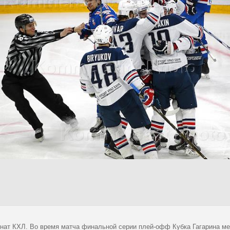
нат КХЛ. Во время матча финальной серии плей-офф Кубка Гагарина ме