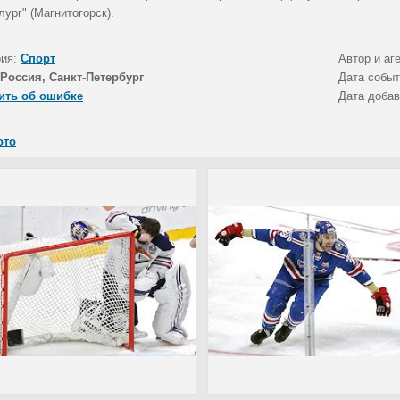
ург" (Магнитогорск).
рия:
Спорт
Автор и аг
Россия, Санкт-Петербург
Дата собы
ить об ошибке
Дата доба
ото