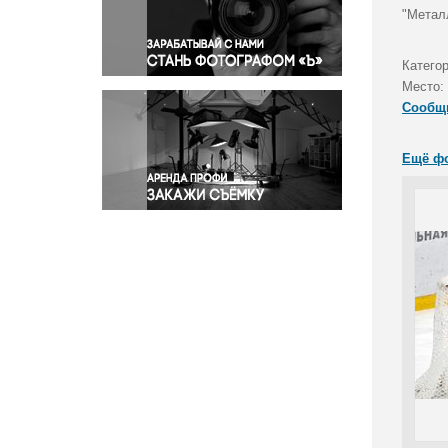
Правосудие
"Металл
Происшествия и конфликты
Религия
Катего
Место:
Светская жизнь
Сообщ
Спорт
Экология
Ещё ф
Экономика и бизнес